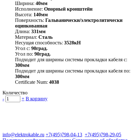
Ширина:
40мм
Исполнение:
Опорный кронштейн
Высота:
140мм
Поверхность:
Гальванически/электролитически
оцинкованная
Длина:
331мм
Материал:
Сталь
Несущая способность:
3528кН
Угол с:
90град.
Угол по:
90град.
Подходит для ширины системы прокладки кабеля с:
300мм
Подходит для ширины системы прокладки кабеля по:
300мм
Certificate Num:
4038
Количество
-
+
В корзину
Группа компаний "Электрокабель"
125480, Москва, Туристская ул, д.25, корп.1, оф. 21
info@elektrokable.ru
+7(495)798-04-13
+7(495)798-29-05