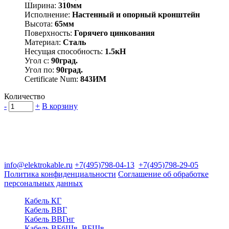
Ширина:
310мм
Исполнение:
Настенный и опорный кронштейн
Высота:
65мм
Поверхность:
Горячего цинкования
Материал:
Сталь
Несущая способность:
1.5кН
Угол с:
90град.
Угол по:
90град.
Certificate Num:
843ИМ
Количество
-
+
В корзину
Группа компаний "Электрокабель"
125480, Москва, Туристская ул, д.25, корп.1, оф. 21
info@elektrokable.ru
+7(495)798-04-13
+7(495)798-29-05
Политика конфиденциальности
Соглашение об обработке
персональных данных
Кабель КГ
Кабель ВВГ
Кабель ВВГнг
Кабель ВБбШв, ВБШв