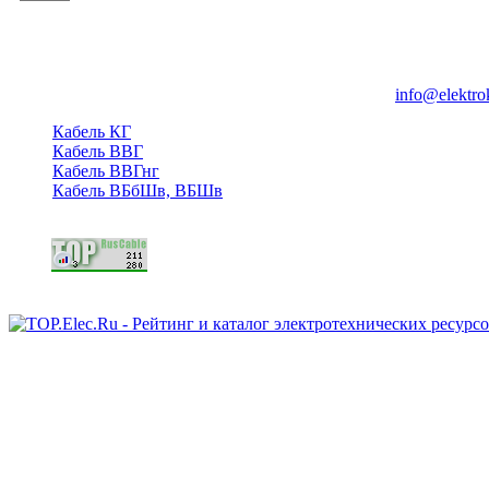
Группа компаний "Электрокабель"
125480, Москва, Туристская ул, д.25, корп.1, оф. 21
info@elektro
Кабель КГ
Кабель ВВГ
Кабель ВВГнг
Кабель ВБбШв, ВБШв
Copyright © 2006 - 2026 Копирование материалов запрещено.