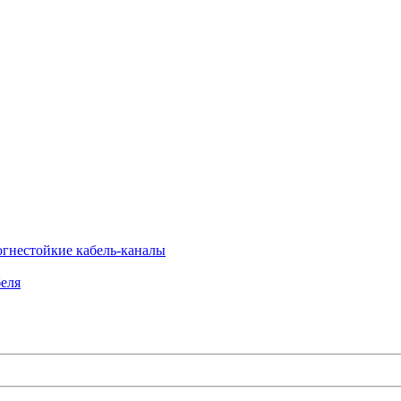
огнестойкие кабель-каналы
еля