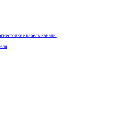
огнестойкие кабель-каналы
еля