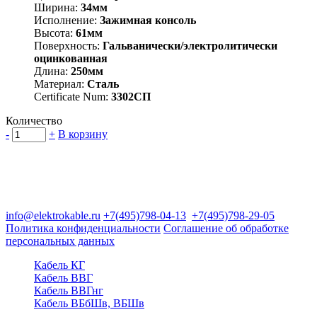
Ширина:
34мм
Исполнение:
Зажимная консоль
Высота:
61мм
Поверхность:
Гальванически/электролитически
оцинкованная
Длина:
250мм
Материал:
Сталь
Certificate Num:
3302СП
Количество
-
+
В корзину
Группа компаний "Электрокабель"
125480, Москва, Туристская ул, д.25, корп.1, оф. 21
info@elektrokable.ru
+7(495)798-04-13
+7(495)798-29-05
Политика конфиденциальности
Соглашение об обработке
персональных данных
Кабель КГ
Кабель ВВГ
Кабель ВВГнг
Кабель ВБбШв, ВБШв