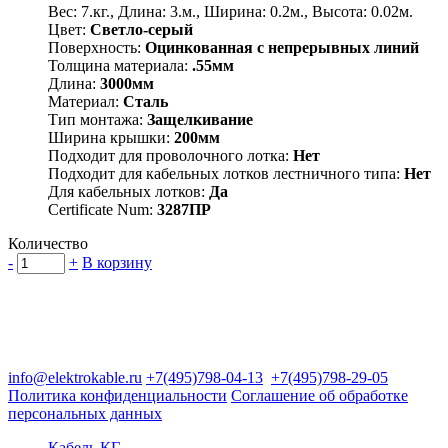
Вес: 7.кг., Длина: 3.м., Ширина: 0.2м., Высота: 0.02м.
Цвет:
Светло-серый
Поверхность:
Оцинкованная с непрерывных линий
Толщина материала:
.55мм
Длина:
3000мм
Материал:
Сталь
Тип монтажа:
Защелкивание
Ширина крышки:
200мм
Подходит для проволочного лотка:
Нет
Подходит для кабельных лотков лестничного типа:
Нет
Для кабельных лотков:
Да
Certificate Num:
3287ПР
Количество
-
+
В корзину
Группа компаний "Электрокабель"
125480, Москва, Туристская ул, д.25, корп.1, оф. 21
info@elektrokable.ru
+7(495)798-04-13
+7(495)798-29-05
Политика конфиденциальности
Соглашение об обработке
персональных данных
Кабель КГ