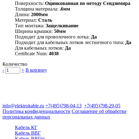
Поверхность:
Оцинкованная по методу Сендзимира
Толщина материала:
.6мм
Длина:
2000мм
Материал:
Сталь
Тип монтажа:
Защелкивание
Ширина крышки:
50мм
Подходит для проволочного лотка:
Да
Подходит для кабельных лотков лестничного типа:
Да
Для кабельных лотков:
Да
Certificate Num:
4038
Количество
-
+
В корзину
Группа компаний "Электрокабель"
125480, Москва, Туристская ул, д.25, корп.1, оф. 21
info@elektrokable.ru
+7(495)798-04-13
+7(495)798-29-05
Политика конфиденциальности
Соглашение об обработке
персональных данных
Кабель КГ
Кабель ВВГ
Кабель ВВГнг