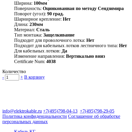
Ширина:
100мм
Поверхность:
Оцинкованная по методу Сендзимира
Поворот (угол):
90 град.
Шарнирное крепление:
Нет
Длина:
230мм
Материал:
Сталь
Тип монтажа:
Защелкивание
Подходит для проволочного лотка:
Нет
Подходит для кабельных лотков лестничного типа:
Нет
Для кабельных лотков:
Да
Изменение направления:
Вертикально вниз
Certificate Num:
4038
Количество
-
+
В корзину
Группа компаний "Электрокабель"
125480, Москва, Туристская ул, д.25, корп.1, оф. 21
info@elektrokable.ru
+7(495)798-04-13
+7(495)798-29-05
Политика конфиденциальности
Соглашение об обработке
персональных данных
Кабель КГ