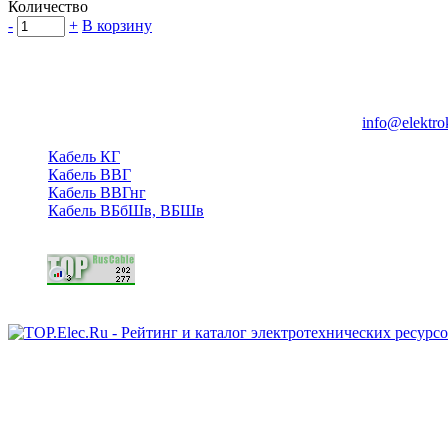
Количество
-
+
В корзину
Группа компаний "Электрокабель"
125480, Москва, Туристская ул, д.25, корп.1, оф. 21
info@elektro
Кабель КГ
Кабель ВВГ
Кабель ВВГнг
Кабель ВБбШв, ВБШв
Copyright © 2006 - 2026 Копирование материалов запрещено.