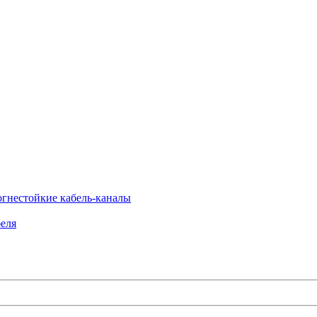
огнестойкие кабель-каналы
еля