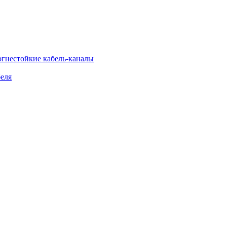
огнестойкие кабель-каналы
еля