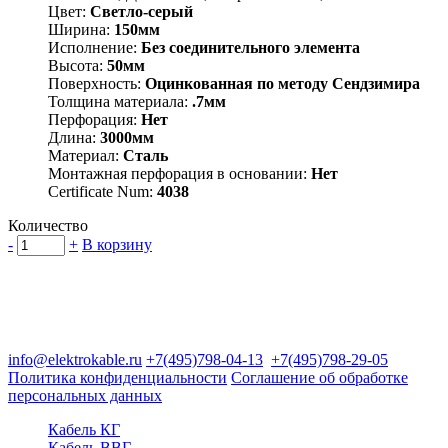
Цвет:
Светло-серый
Ширина:
150мм
Исполнение:
Без соединительного элемента
Высота:
50мм
Поверхность:
Оцинкованная по методу Сендзимира
Толщина материала:
.7мм
Перфорация:
Нет
Длина:
3000мм
Материал:
Сталь
Монтажная перфорация в основании:
Нет
Certificate Num:
4038
Количество
-
+
В корзину
Группа компаний "Электрокабель"
125480, Москва, Туристская ул, д.25, корп.1, оф. 21
info@elektrokable.ru
+7(495)798-04-13
+7(495)798-29-05
Политика конфиденциальности
Соглашение об обработке
персональных данных
Кабель КГ
Кабель ВВГ