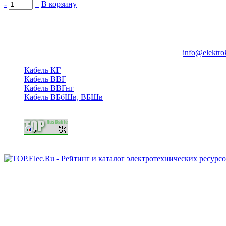
-
+
В корзину
Группа компаний "Электрокабель"
125480, Москва, Туристская ул, д.25, корп.1, оф. 21
info@elektro
Кабель КГ
Кабель ВВГ
Кабель ВВГнг
Кабель ВБбШв, ВБШв
Copyright © 2006 - 2026 Копирование материалов запрещено.