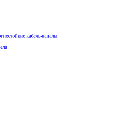
огнестойкие кабель-каналы
еля