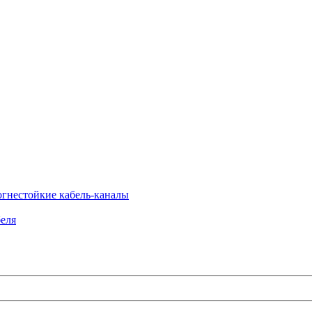
огнестойкие кабель-каналы
еля