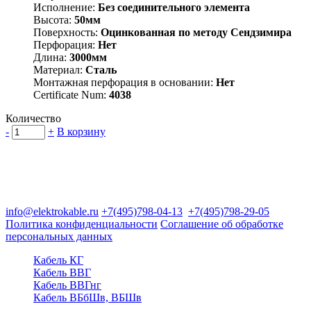
Исполнение:
Без соединительного элемента
Высота:
50мм
Поверхность:
Оцинкованная по методу Сендзимира
Перфорация:
Нет
Длина:
3000мм
Материал:
Сталь
Монтажная перфорация в основании:
Нет
Certificate Num:
4038
Количество
-
+
В корзину
Группа компаний "Электрокабель"
125480, Москва, Туристская ул, д.25, корп.1, оф. 21
info@elektrokable.ru
+7(495)798-04-13
+7(495)798-29-05
Политика конфиденциальности
Соглашение об обработке
персональных данных
Кабель КГ
Кабель ВВГ
Кабель ВВГнг
Кабель ВБбШв, ВБШв