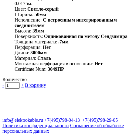
0.0175м.
Цвет:
Светло-серый
Ширина:
50мм
Исполнение:
С встроенным интегрированным
соединителем
Высота:
35мм
Поверхность:
Оцинкованная по методу Сендзимира
Толщина материала:
.7мм
Перфорация:
Нет
Длина:
3000мм
Материал:
Сталь
Монтажная перфорация в основании:
Нет
Certificate Num:
3049ПР
Количество
-
+
В корзину
Группа компаний "Электрокабель"
125480, Москва, Туристская ул, д.25, корп.1, оф. 21
info@elektrokable.ru
+7(495)798-04-13
+7(495)798-29-05
Политика конфиденциальности
Соглашение об обработке
персональных данных