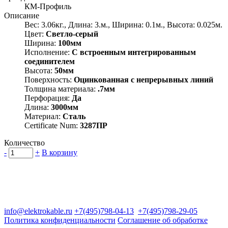
КМ-Профиль
Описание
Вес: 3.06кг., Длина: 3.м., Ширина: 0.1м., Высота: 0.025м.
Цвет:
Светло-серый
Ширина:
100мм
Исполнение:
С встроенным интегрированным
соединителем
Высота:
50мм
Поверхность:
Оцинкованная с непрерывных линий
Толщина материала:
.7мм
Перфорация:
Да
Длина:
3000мм
Материал:
Сталь
Certificate Num:
3287ПР
Количество
-
+
В корзину
Группа компаний "Электрокабель"
125480, Москва, Туристская ул, д.25, корп.1, оф. 21
info@elektrokable.ru
+7(495)798-04-13
+7(495)798-29-05
Политика конфиденциальности
Соглашение об обработке