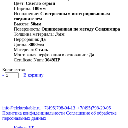
Цвет:
Светло-серый
Ширина:
100мм
Исполнение:
С встроенным интегрированным
соединителем
Высота:
50мм
Поверхность:
Оцинкованная по методу Сендзимира
Толщина материала:
.7мм
Перфорация:
Да
Длина:
3000мм
Материал:
Сталь
Монтажная перфорация в основании:
Да
Certificate Num:
3049ПР
Количество
-
+
В корзину
Группа компаний "Электрокабель"
125480, Москва, Туристская ул, д.25, корп.1, оф. 21
info@elektrokable.ru
+7(495)798-04-13
+7(495)798-29-05
Политика конфиденциальности
Соглашение об обработке
персональных данных
Кабель КГ