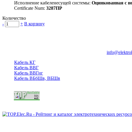
Исполнение кабеленесущей системы:
Оцинкованная с н
Certificate Num:
3287ПР
Количество
-
+
В корзину
Группа компаний "Электрокабель"
125480, Москва, Туристская ул, д.25, корп.1, оф. 21
info@elektro
Кабель КГ
Кабель ВВГ
Кабель ВВГнг
Кабель ВБбШв, ВБШв
Copyright © 2006 - 2026 Копирование материалов запрещено.