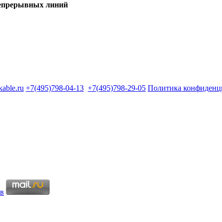
епрерывных линий
kable.ru
+7(495)798-04-13
+7(495)798-29-05
Политика конфиденц