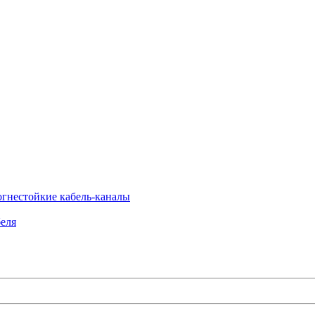
огнестойкие кабель-каналы
еля