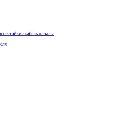
огнестойкие кабель-каналы
еля