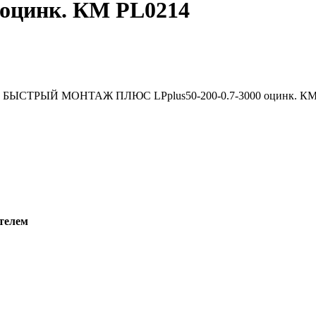
 оцинк. КМ PL0214
телем