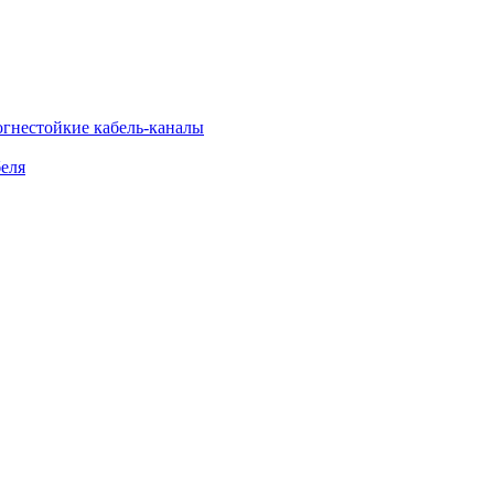
огнестойкие кабель-каналы
еля