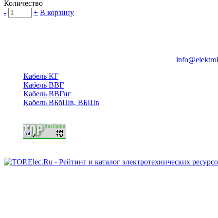
Количество
-
+
В корзину
Группа компаний "Электрокабель"
125480, Москва, Туристская ул, д.25, корп.1, оф. 21
info@elektro
Кабель КГ
Кабель ВВГ
Кабель ВВГнг
Кабель ВБбШв, ВБШв
Copyright © 2006 - 2026 Копирование материалов запрещено.