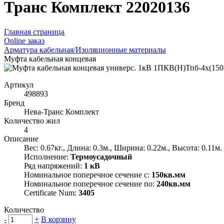
Транс Комплект 22020136
Главная страница
Оnline заказ
Арматура кабельная/Изоляционные материалы
Муфта кабельная концевая
Артикул
498893
Бренд
Нева-Транс Комплект
Количество жил
4
Описание
Вес: 0.67кг., Длина: 0.3м., Ширина: 0.22м., Высота: 0.11м.
Исполнение:
Термоусадочный
Ряд напряжений:
1 кВ
Номинальное поперечное сечение с:
150кв.мм
Номинальное поперечное сечение по:
240кв.мм
Certificate Num:
3405
Количество
-
+
В корзину