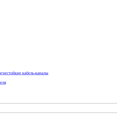
огнестойкие кабель-каналы
еля