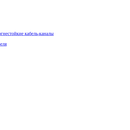
огнестойкие кабель-каналы
еля