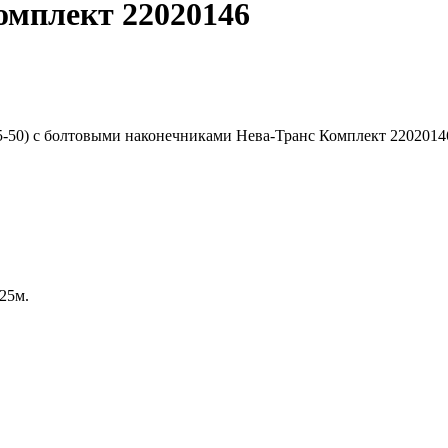
омплект 22020146
025м.