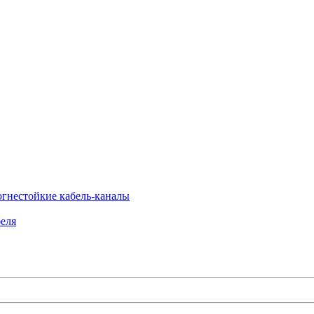
огнестойкие кабель-каналы
еля