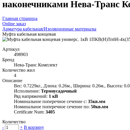
наконечниками Нева-Транс К
Главная страница
Оnline заказ
Арматура кабельная/Изоляционные материалы
Муфта кабельная концевая
Артикул
498903
Бренд
Нева-Транс Комплект
Количество жил
4
Описание
Вес: 0.7229кг., Длина: 0.26м., Ширина: 0.26м., Высота: 0.
Исполнение:
Термоусадочный
Ряд напряжений:
1 кВ
Номинальное поперечное сечение с:
35кв.мм
Номинальное поперечное сечение по:
50кв.мм
Certificate Num:
3405
Количество
-
+
В корзину