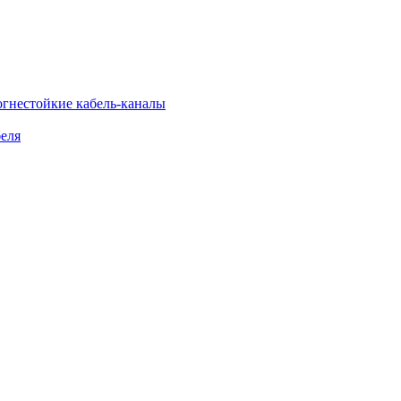
огнестойкие кабель-каналы
еля