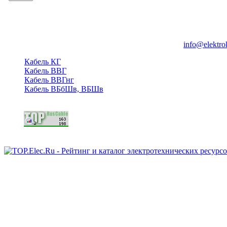
Группа компаний "Электрокабель"
125480, Москва, Туристская ул, д.25, корп.1, оф. 21
info@elektro
Кабель КГ
Кабель ВВГ
Кабель ВВГнг
Кабель ВБбШв, ВБШв
Copyright © 2006 - 2026 Копирование материалов запрещено.