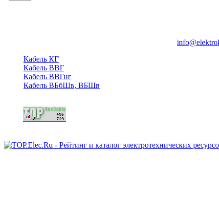
Группа компаний "Электрокабель"
125480, Москва, Туристская ул, д.25, корп.1, оф. 21
info@elektro
Кабель КГ
Кабель ВВГ
Кабель ВВГнг
Кабель ВБбШв, ВБШв
Copyright © 2006 - 2026 Копирование материалов запрещено.