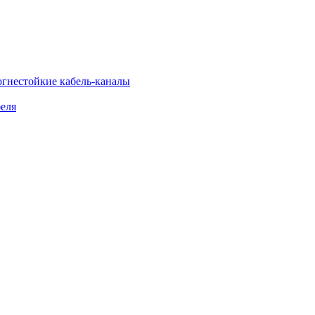
огнестойкие кабель-каналы
еля