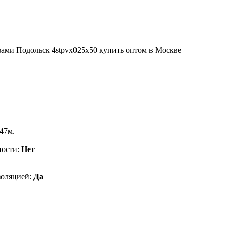
147м.
ности:
Нет
золяцией:
Да