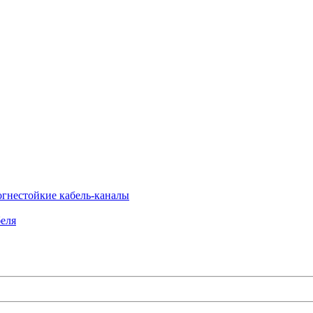
огнестойкие кабель-каналы
еля