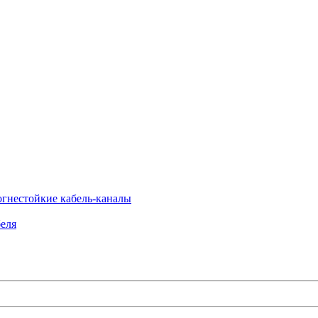
огнестойкие кабель-каналы
еля