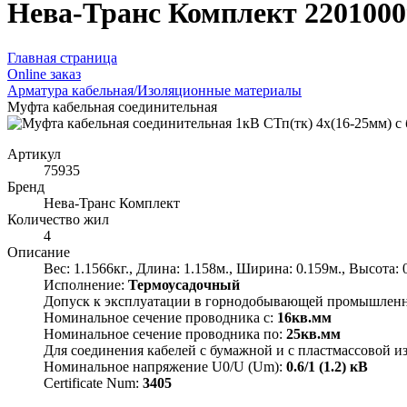
Нева-Транс Комплект 2201000
Главная страница
Оnline заказ
Арматура кабельная/Изоляционные материалы
Муфта кабельная соединительная
Артикул
75935
Бренд
Нева-Транс Комплект
Количество жил
4
Описание
Вес: 1.1566кг., Длина: 1.158м., Ширина: 0.159м., Высота: 
Исполнение:
Термоусадочный
Допуск к эксплуатации в горнодобывающей промышлен
Номинальное сечение проводника с:
16кв.мм
Номинальное сечение проводника по:
25кв.мм
Для соединения кабелей с бумажной и с пластмассовой и
Номинальное напряжение U0/U (Um):
0.6/1 (1.2) кВ
Certificate Num:
3405