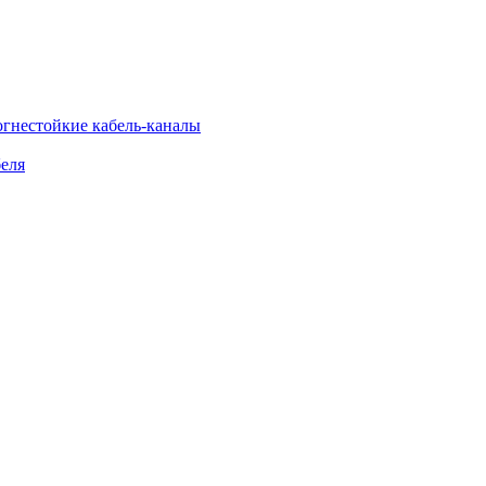
огнестойкие кабель-каналы
еля