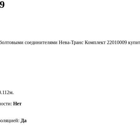
9
0.112м.
ности:
Нет
золяцией:
Да