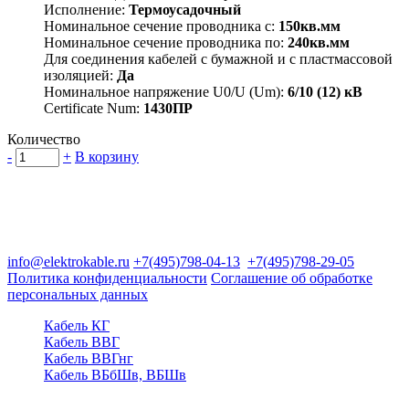
Исполнение:
Термоусадочный
Номинальное сечение проводника с:
150кв.мм
Номинальное сечение проводника по:
240кв.мм
Для соединения кабелей с бумажной и с пластмассовой
изоляцией:
Да
Номинальное напряжение U0/U (Um):
6/10 (12) кВ
Certificate Num:
1430ПР
Количество
-
+
В корзину
Группа компаний "Электрокабель"
125480, Москва, Туристская ул, д.25, корп.1, оф. 21
info@elektrokable.ru
+7(495)798-04-13
+7(495)798-29-05
Политика конфиденциальности
Соглашение об обработке
персональных данных
Кабель КГ
Кабель ВВГ
Кабель ВВГнг
Кабель ВБбШв, ВБШв