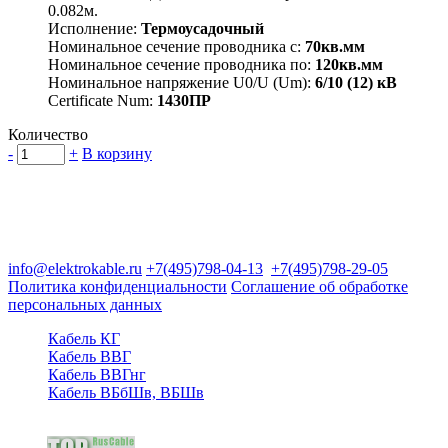
0.082м.
Исполнение:
Термоусадочный
Номинальное сечение проводника с:
70кв.мм
Номинальное сечение проводника по:
120кв.мм
Номинальное напряжение U0/U (Um):
6/10 (12) кВ
Certificate Num:
1430ПР
Количество
-
+
В корзину
Группа компаний "Электрокабель"
125480, Москва, Туристская ул, д.25, корп.1, оф. 21
info@elektrokable.ru
+7(495)798-04-13
+7(495)798-29-05
Политика конфиденциальности
Соглашение об обработке
персональных данных
Кабель КГ
Кабель ВВГ
Кабель ВВГнг
Кабель ВБбШв, ВБШв