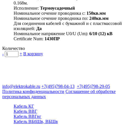
0.168м.
Исполнение:
Термоусадочный
Номинальное сечение проводника с:
150кв.мм
Номинальное сечение проводника по:
240кв.мм
Для соединения кабелей с бумажной и с пластмассовой
изоляцией:
Да
Номинальное напряжение U0/U (Um):
6/10 (12) кВ
Certificate Num:
1430ПР
Количество
-
+
В корзину
Группа компаний "Электрокабель"
125480, Москва, Туристская ул, д.25, корп.1, оф. 21
info@elektrokable.ru
+7(495)798-04-13
+7(495)798-29-05
Политика конфиденциальности
Соглашение об обработке
персональных данных
Кабель КГ
Кабель ВВГ
Кабель ВВГнг
Кабель ВБбШв, ВБШв