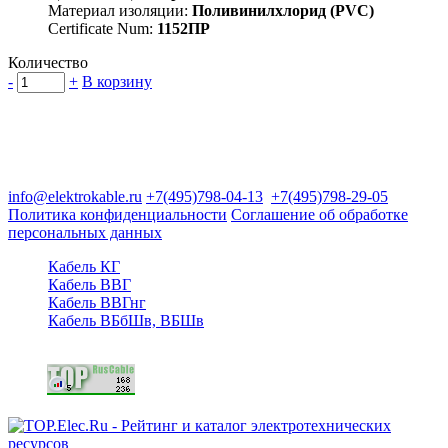
Материал изоляции:
Поливинилхлорид (PVC)
Certificate Num:
1152ПР
Количество
-
+
В корзину
Группа компаний "Электрокабель"
125480, Москва, Туристская ул, д.25, корп.1, оф. 21
info@elektrokable.ru
+7(495)798-04-13
+7(495)798-29-05
Политика конфиденциальности
Соглашение об обработке
персональных данных
Кабель КГ
Кабель ВВГ
Кабель ВВГнг
Кабель ВБбШв, ВБШв