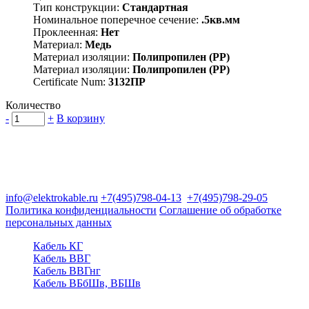
Тип конструкции:
Стандартная
Номинальное поперечное сечение:
.5кв.мм
Проклеенная:
Нет
Материал:
Медь
Материал изоляции:
Полипропилен (PP)
Материал изоляции:
Полипропилен (PP)
Certificate Num:
3132ПР
Количество
-
+
В корзину
Группа компаний "Электрокабель"
125480, Москва, Туристская ул, д.25, корп.1, оф. 21
info@elektrokable.ru
+7(495)798-04-13
+7(495)798-29-05
Политика конфиденциальности
Соглашение об обработке
персональных данных
Кабель КГ
Кабель ВВГ
Кабель ВВГнг
Кабель ВБбШв, ВБШв