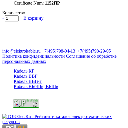
Certificate Num:
1152ПР
Количество
-
+
В корзину
Группа компаний "Электрокабель"
125480, Москва, Туристская ул, д.25, корп.1, оф. 21
info@elektrokable.ru
+7(495)798-04-13
+7(495)798-29-05
Политика конфиденциальности
Соглашение об обработке
персональных данных
Кабель КГ
Кабель ВВГ
Кабель ВВГнг
Кабель ВБбШв, ВБШв