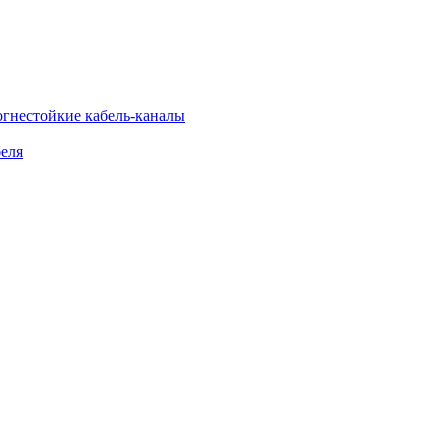
огнестойкие кабель-каналы
еля