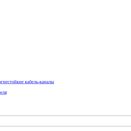
огнестойкие кабель-каналы
еля