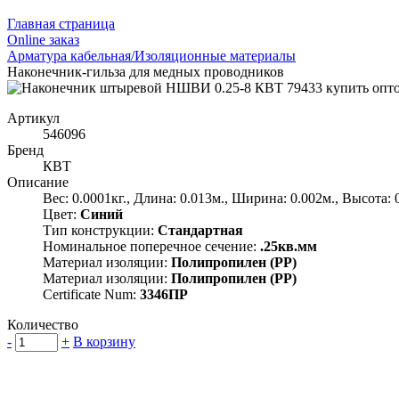
Главная страница
Оnline заказ
Арматура кабельная/Изоляционные материалы
Наконечник-гильза для медных проводников
Артикул
546096
Бренд
КВТ
Описание
Вес: 0.0001кг., Длина: 0.013м., Ширина: 0.002м., Высота: 
Цвет:
Синий
Тип конструкции:
Стандартная
Номинальное поперечное сечение:
.25кв.мм
Материал изоляции:
Полипропилен (PP)
Материал изоляции:
Полипропилен (PP)
Certificate Num:
3346ПР
Количество
-
+
В корзину
Группа компаний "Электрокабель"