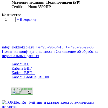
Материал изоляции:
Полипропилен (PP)
Certificate Num:
3590ПР
Количество
-
+
В корзину
Группа компаний "Электрокабель"
125480, Москва, Туристская ул, д.25, корп.1, оф. 21
info@elektrokable.ru
+7(495)798-04-13
+7(495)798-29-05
Политика конфиденциальности
Соглашение об обработке
персональных данных
Кабель КГ
Кабель ВВГ
Кабель ВВГнг
Кабель ВБбШв, ВБШв