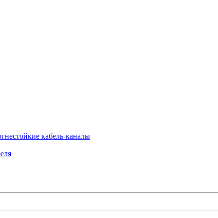
огнестойкие кабель-каналы
еля