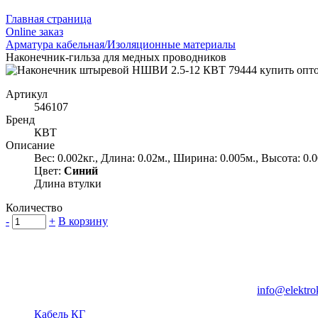
Главная страница
Оnline заказ
Арматура кабельная/Изоляционные материалы
Наконечник-гильза для медных проводников
Артикул
546107
Бренд
КВТ
Описание
Вес: 0.002кг., Длина: 0.02м., Ширина: 0.005м., Высота: 0.
Цвет:
Синий
Длина втулки
Количество
-
+
В корзину
Группа компаний "Электрокабель"
125480, Москва, Туристская ул, д.25, корп.1, оф. 21
info@elektro
Кабель КГ