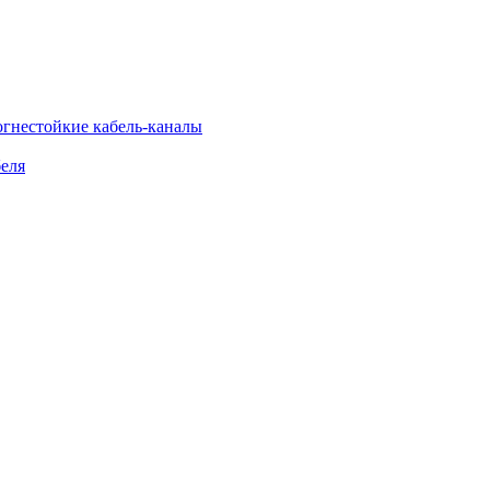
огнестойкие кабель-каналы
еля