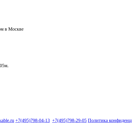
005м.
kable.ru
+7(495)798-04-13
+7(495)798-29-05
Политика конфиденц