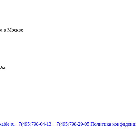
02м.
kable.ru
+7(495)798-04-13
+7(495)798-29-05
Политика конфиденц