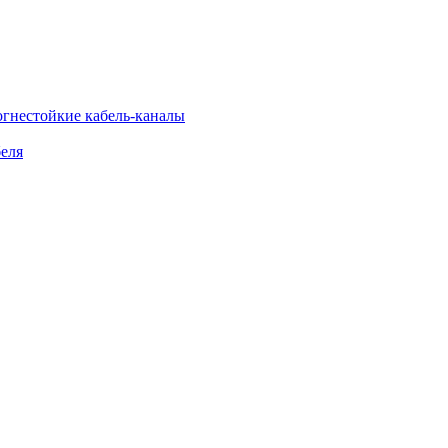
огнестойкие кабель-каналы
еля