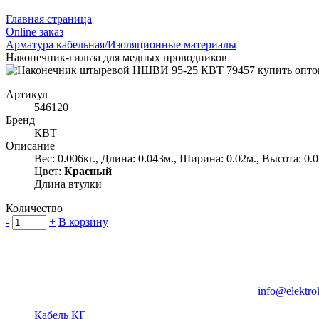
Главная страница
Оnline заказ
Арматура кабельная/Изоляционные материалы
Наконечник-гильза для медных проводников
Артикул
546120
Бренд
КВТ
Описание
Вес: 0.006кг., Длина: 0.043м., Ширина: 0.02м., Высота: 0.
Цвет:
Красный
Длина втулки
Количество
-
+
В корзину
Группа компаний "Электрокабель"
125480, Москва, Туристская ул, д.25, корп.1, оф. 21
info@elektro
Кабель КГ