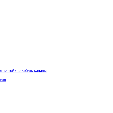
огнестойкие кабель-каналы
еля