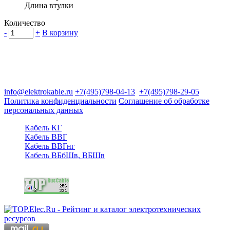
Длина втулки
Количество
-
+
В корзину
Группа компаний "Электрокабель"
125480, Москва, Туристская ул, д.25, корп.1, оф. 21
info@elektrokable.ru
+7(495)798-04-13
+7(495)798-29-05
Политика конфиденциальности
Соглашение об обработке
персональных данных
Кабель КГ
Кабель ВВГ
Кабель ВВГнг
Кабель ВБбШв, ВБШв