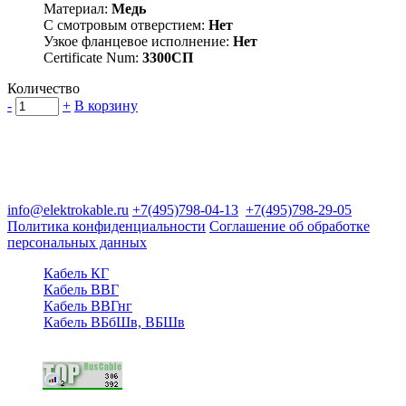
Материал:
Медь
С смотровым отверстием:
Нет
Узкое фланцевое исполнение:
Нет
Certificate Num:
3300СП
Количество
-
+
В корзину
Группа компаний "Электрокабель"
125480, Москва, Туристская ул, д.25, корп.1, оф. 21
info@elektrokable.ru
+7(495)798-04-13
+7(495)798-29-05
Политика конфиденциальности
Соглашение об обработке
персональных данных
Кабель КГ
Кабель ВВГ
Кабель ВВГнг
Кабель ВБбШв, ВБШв