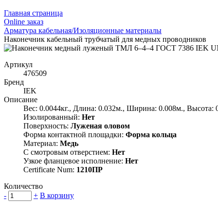
Главная страница
Оnline заказ
Арматура кабельная/Изоляционные материалы
Наконечник кабельный трубчатый для медных проводников
Артикул
476509
Бренд
IEK
Описание
Вес: 0.0044кг., Длина: 0.032м., Ширина: 0.008м., Высота: 
Изолированный:
Нет
Поверхность:
Луженая оловом
Форма контактной площадки:
Форма кольца
Материал:
Медь
С смотровым отверстием:
Нет
Узкое фланцевое исполнение:
Нет
Certificate Num:
1210ПР
Количество
-
+
В корзину