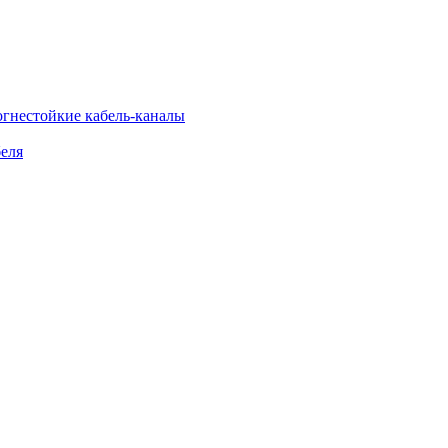
огнестойкие кабель-каналы
еля