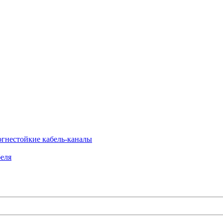
огнестойкие кабель-каналы
еля