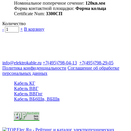
Номинальное поперечное сечение:
120кв.мм
Форма контактной площадки:
Форма кольца
Certificate Num:
3300СП
Количество
-
+
В корзину
Группа компаний "Электрокабель"
125480, Москва, Туристская ул, д.25, корп.1, оф. 21
info@elektrokable.ru
+7(495)798-04-13
+7(495)798-29-05
Политика конфиденциальности
Соглашение об обработке
персональных данных
Кабель КГ
Кабель ВВГ
Кабель ВВГнг
Кабель ВБбШв, ВБШв