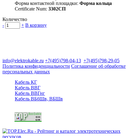
Форма контактной площадки:
Форма кольца
Certificate Num:
3302СП
Количество
-
+
В корзину
Группа компаний "Электрокабель"
125480, Москва, Туристская ул, д.25, корп.1, оф. 21
info@elektrokable.ru
+7(495)798-04-13
+7(495)798-29-05
Политика конфиденциальности
Соглашение об обработке
персональных данных
Кабель КГ
Кабель ВВГ
Кабель ВВГнг
Кабель ВБбШв, ВБШв