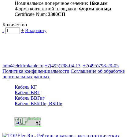
Номинальное поперечное сечение:
16кв.мм
Форма контактной площадки:
Форма кольца
Certificate Num:
3300СП
Количество
-
+
В корзину
Группа компаний "Электрокабель"
125480, Москва, Туристская ул, д.25, корп.1, оф. 21
info@elektrokable.ru
+7(495)798-04-13
+7(495)798-29-05
Политика конфиденциальности
Соглашение об обработке
персональных данных
Кабель КГ
Кабель ВВГ
Кабель ВВГнг
Кабель ВБбШв, ВБШв