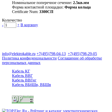
Номинальное поперечное сечение:
2.5кв.мм
Форма контактной площадки:
Форма кольца
Certificate Num:
3300СП
Количество
-
+
В корзину
Группа компаний "Электрокабель"
125480, Москва, Туристская ул, д.25, корп.1, оф. 21
info@elektrokable.ru
+7(495)798-04-13
+7(495)798-29-05
Политика конфиденциальности
Соглашение об обработке
персональных данных
Кабель КГ
Кабель ВВГ
Кабель ВВГнг
Кабель ВБбШв, ВБШв