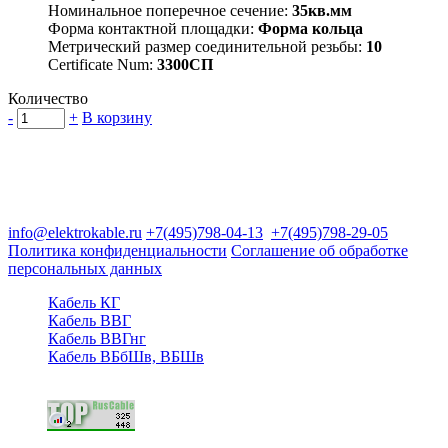
Номинальное поперечное сечение:
35кв.мм
Форма контактной площадки:
Форма кольца
Метрический размер соединительной резьбы:
10
Certificate Num:
3300СП
Количество
-
+
В корзину
Группа компаний "Электрокабель"
125480, Москва, Туристская ул, д.25, корп.1, оф. 21
info@elektrokable.ru
+7(495)798-04-13
+7(495)798-29-05
Политика конфиденциальности
Соглашение об обработке
персональных данных
Кабель КГ
Кабель ВВГ
Кабель ВВГнг
Кабель ВБбШв, ВБШв