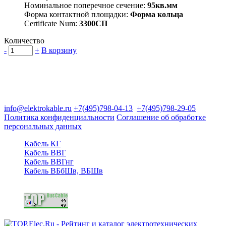
Номинальное поперечное сечение:
95кв.мм
Форма контактной площадки:
Форма кольца
Certificate Num:
3300СП
Количество
-
+
В корзину
Группа компаний "Электрокабель"
125480, Москва, Туристская ул, д.25, корп.1, оф. 21
info@elektrokable.ru
+7(495)798-04-13
+7(495)798-29-05
Политика конфиденциальности
Соглашение об обработке
персональных данных
Кабель КГ
Кабель ВВГ
Кабель ВВГнг
Кабель ВБбШв, ВБШв