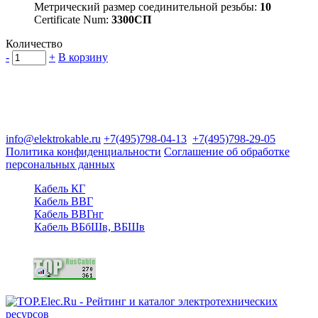
Метрический размер соединительной резьбы:
10
Certificate Num:
3300СП
Количество
-
+
В корзину
Группа компаний "Электрокабель"
125480, Москва, Туристская ул, д.25, корп.1, оф. 21
info@elektrokable.ru
+7(495)798-04-13
+7(495)798-29-05
Политика конфиденциальности
Соглашение об обработке
персональных данных
Кабель КГ
Кабель ВВГ
Кабель ВВГнг
Кабель ВБбШв, ВБШв