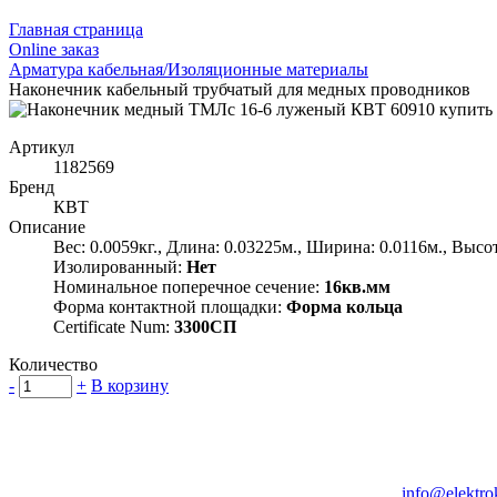
Главная страница
Оnline заказ
Арматура кабельная/Изоляционные материалы
Наконечник кабельный трубчатый для медных проводников
Артикул
1182569
Бренд
КВТ
Описание
Вес: 0.0059кг., Длина: 0.03225м., Ширина: 0.0116м., Высот
Изолированный:
Нет
Номинальное поперечное сечение:
16кв.мм
Форма контактной площадки:
Форма кольца
Certificate Num:
3300СП
Количество
-
+
В корзину
Группа компаний "Электрокабель"
125480, Москва, Туристская ул, д.25, корп.1, оф. 21
info@elektro