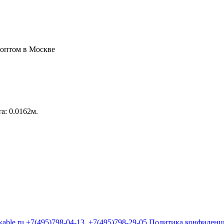
а: 0.0162м.
kable.ru
+7(495)798-04-13
+7(495)798-29-05
Политика конфиденц