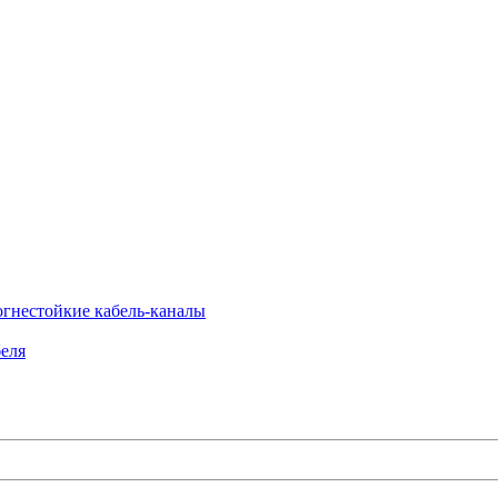
огнестойкие кабель-каналы
еля