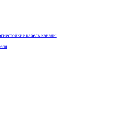
огнестойкие кабель-каналы
еля