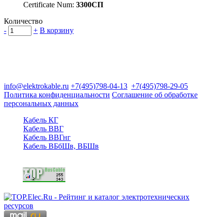
Certificate Num:
3300СП
Количество
-
+
В корзину
Группа компаний "Электрокабель"
125480, Москва, Туристская ул, д.25, корп.1, оф. 21
info@elektrokable.ru
+7(495)798-04-13
+7(495)798-29-05
Политика конфиденциальности
Соглашение об обработке
персональных данных
Кабель КГ
Кабель ВВГ
Кабель ВВГнг
Кабель ВБбШв, ВБШв