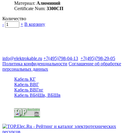
Материал:
Алюминий
Certificate Num:
3300СП
Количество
-
+
В корзину
Группа компаний "Электрокабель"
125480, Москва, Туристская ул, д.25, корп.1, оф. 21
info@elektrokable.ru
+7(495)798-04-13
+7(495)798-29-05
Политика конфиденциальности
Соглашение об обработке
персональных данных
Кабель КГ
Кабель ВВГ
Кабель ВВГнг
Кабель ВБбШв, ВБШв