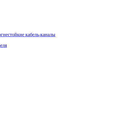
огнестойкие кабель-каналы
еля