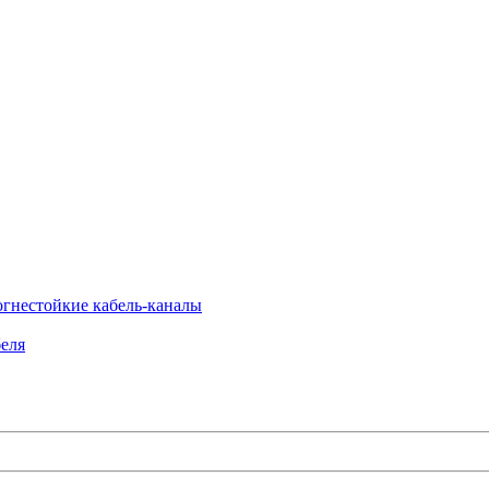
огнестойкие кабель-каналы
еля