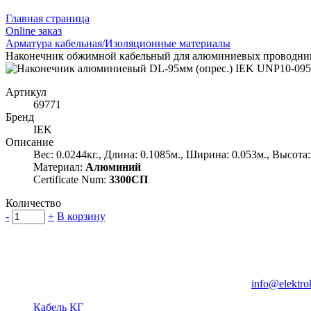
Главная страница
Оnline заказ
Арматура кабельная/Изоляционные материалы
Наконечник обжимной кабельный для алюминиевых проводни
Артикул
69771
Бренд
IEK
Описание
Вес: 0.0244кг., Длина: 0.1085м., Ширина: 0.053м., Высота:
Материал:
Алюминий
Certificate Num:
3300СП
Количество
-
+
В корзину
Группа компаний "Электрокабель"
125480, Москва, Туристская ул, д.25, корп.1, оф. 21
info@elektro
Кабель КГ