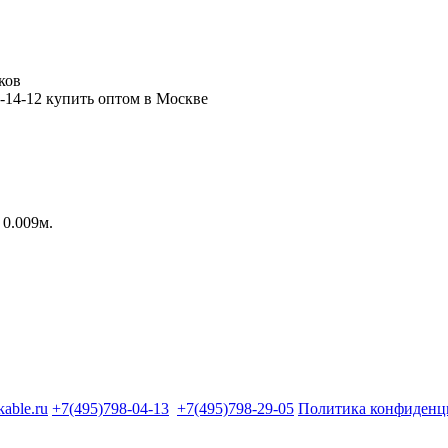
ков
 0.009м.
kable.ru
+7(495)798-04-13
+7(495)798-29-05
Политика конфиденц