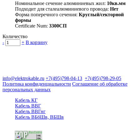
Номинальное сечение алюминиевых жил:
10кв.мм
Подходит для сталеалюминиевого провода:
Нет
Форма поперечного сечения:
Круглый/секторной
формы
Certificate Num:
3300СП
Количество
-
+
В корзину
Группа компаний "Электрокабель"
125480, Москва, Туристская ул, д.25, корп.1, оф. 21
info@elektrokable.ru
+7(495)798-04-13
+7(495)798-29-05
Политика конфиденциальности
Соглашение об обработке
персональных данных
Кабель КГ
Кабель ВВГ
Кабель ВВГнг
Кабель ВБбШв, ВБШв