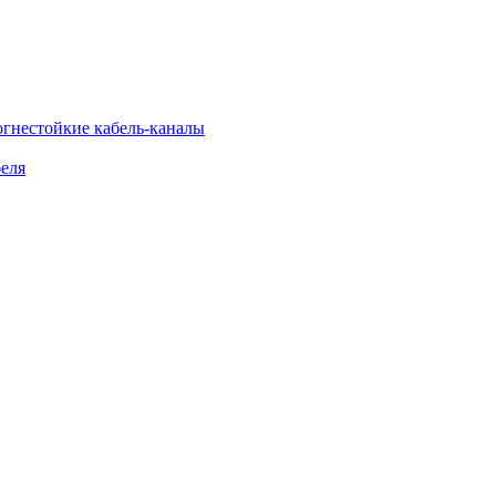
огнестойкие кабель-каналы
еля