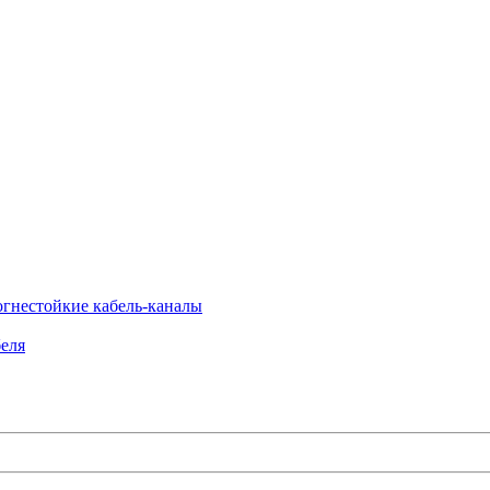
огнестойкие кабель-каналы
еля