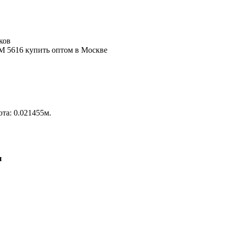
ков
ота: 0.021455м.
ы