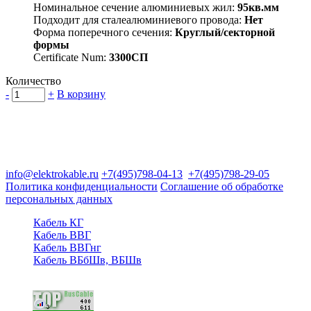
Номинальное сечение алюминиевых жил:
95кв.мм
Подходит для сталеалюминиевого провода:
Нет
Форма поперечного сечения:
Круглый/секторной
формы
Certificate Num:
3300СП
Количество
-
+
В корзину
Группа компаний "Электрокабель"
125480, Москва, Туристская ул, д.25, корп.1, оф. 21
info@elektrokable.ru
+7(495)798-04-13
+7(495)798-29-05
Политика конфиденциальности
Соглашение об обработке
персональных данных
Кабель КГ
Кабель ВВГ
Кабель ВВГнг
Кабель ВБбШв, ВБШв