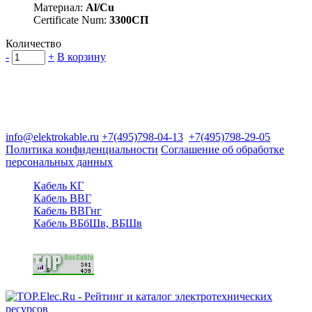
Материал:
Al/Cu
Certificate Num:
3300СП
Количество
-
+
В корзину
Группа компаний "Электрокабель"
125480, Москва, Туристская ул, д.25, корп.1, оф. 21
info@elektrokable.ru
+7(495)798-04-13
+7(495)798-29-05
Политика конфиденциальности
Соглашение об обработке
персональных данных
Кабель КГ
Кабель ВВГ
Кабель ВВГнг
Кабель ВБбШв, ВБШв