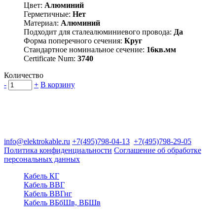
Цвет:
Алюминий
Герметичные:
Нет
Материал:
Алюминий
Подходит для сталеалюминиевого провода:
Да
Форма поперечного сечения:
Круг
Стандартное номинальное сечение:
16кв.мм
Certificate Num:
3740
Количество
-
+
В корзину
Группа компаний "Электрокабель"
125480, Москва, Туристская ул, д.25, корп.1, оф. 21
info@elektrokable.ru
+7(495)798-04-13
+7(495)798-29-05
Политика конфиденциальности
Соглашение об обработке
персональных данных
Кабель КГ
Кабель ВВГ
Кабель ВВГнг
Кабель ВБбШв, ВБШв