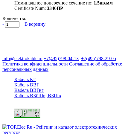
Номинальное поперечное сечение по:
1.5кв.мм
Certificate Num:
3346ПР
Количество
-
+
В корзину
Группа компаний "Электрокабель"
125480, Москва, Туристская ул, д.25, корп.1, оф. 21
info@elektrokable.ru
+7(495)798-04-13
+7(495)798-29-05
Политика конфиденциальности
Соглашение об обработке
персональных данных
Кабель КГ
Кабель ВВГ
Кабель ВВГнг
Кабель ВБбШв, ВБШв